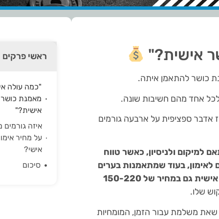
ר אישית?"
ראשי פרקים
 כושר להתאמן איתה.
"כמה עולה אימ
שלכל אחד מהם חשיבות שונה.
מאמנת כושר
אישית?"
אז אדבר ספציפית על ארבעה גורמים
איזה גורמים 
על מחיר אימון
אישי?
 למיקום ולניסיון, כאשר טווח
 באזור המרכז הם בין 200 ל-300 שקלים לאימון, בעוד שמתאמנות בערים
סיכום
קטנות יותר או במקומות מרוחקים יכולות למצוא מאמנת אישית גם במחיר של 150-220
וש שלו.
 שאת משלמת עבור הזמן, המומחיות