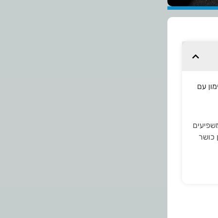
ון עם
משפיעים
 כושר