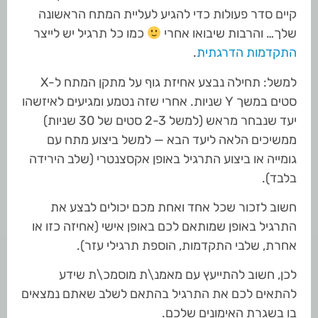
קיים סדר פעולות כדי להגיע לעליית המתח הראשונה
שלך… והרבות שיבואו אחרי
כמו כל תרגיל יש לייצר
התקדמות הדרגתית
.
למשל: תחילה נבצע אחיזת גוף על מתקן המתח ל-X
סטים במשך Y שניות. אחרי שזה נטמע ומגיעים לאיזשהו
יעד שנבחר מראש (למשל 2-3 סטים של 30 שניות)
ממשיכים הלאה ליעד הבא — למשל ביצוע מתח עם
גומייה או ביצוע התרגיל באופן אקסצנטרי (שלב הירידה
בלבד).
חשוב לזכור שכל אחד ואחת מכם יכולים לבצע את
התרגיל באופן שמותאם לכם באופן אישי (אחיזה כזו או
אחרת, שלבי התקדמות, הוספת תרגילי עזר).
לכן, חשוב להתייעץ עם מאמנ\ת מוסמכ\ת שידע
להתאים לכם את התרגיל בהתאם לשלב שאתם נמצאים
בו בשגרת האימונים שלכם.