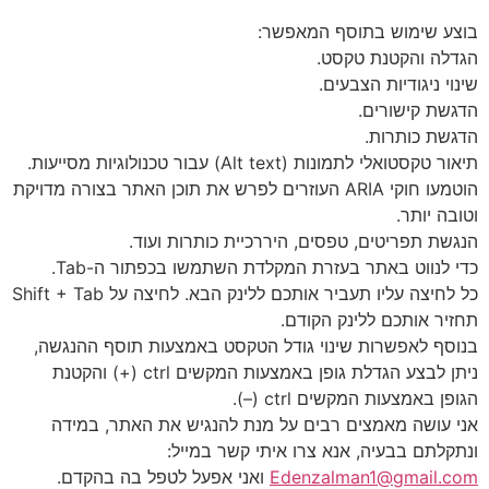
בוצע שימוש בתוסף המאפשר:
הגדלה והקטנת טקסט.
שינוי ניגודיות הצבעים.
הדגשת קישורים.
הדגשת כותרות.
תיאור טקסטואלי לתמונות (Alt text) עבור טכנולוגיות מסייעות.
הוטמעו חוקי ARIA העוזרים לפרש את תוכן האתר בצורה מדויקת
וטובה יותר.
הנגשת תפריטים, טפסים, היררכיית כותרות ועוד.
כדי לנווט באתר בעזרת המקלדת השתמשו בכפתור ה-Tab.
כל לחיצה עליו תעביר אותכם ללינק הבא. לחיצה על Shift + Tab
תחזיר אותכם ללינק הקודם.
בנוסף לאפשרות שינוי גודל הטקסט באמצעות תוסף ההנגשה,
ניתן לבצע הגדלת גופן באמצעות המקשים ctrl (+) והקטנת
הגופן באמצעות המקשים ctrl (–).
אני עושה מאמצים רבים על מנת להנגיש את האתר, במידה
ונתקלתם בבעיה, אנא צרו איתי קשר במייל:
Edenzalman1@gmail.com
ואני אפעל לטפל בה בהקדם.